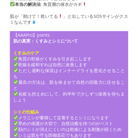
本当の解決法
: 角質層の保水がカギ
肌が「助けて！乾いてる
」と出しているSOSサインがクス
ミなんです
【AAAPro】points
肌の真実：くすみとシミについて
くすみのケア
角質の乾燥がくすみを引き起こします
乾燥を緩和すれば自然に改善します
ただし過剰な保湿はインナードライを悪化させること
も
最良の方法は、肌を休ませて自然の回復力に任せるこ
と
化粧も控えめにして、約半年で少しずつ改善を待ちま
しょう
シミの仕組み
メラニンが蓄積して定着するとシミになります
早めの保護が大切で、自然治癒を待つのがベスト
顔のシミが消えにくいのは乾燥による刺激が続くため
シミは肌を守る防御反応でもあります