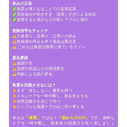
赤みの正体
角質が薄くなることでの血管拡張
美容成分が効きすぎ・浸透しすぎによる炎症
放置すると酒さなどの肌トラブルに進行
危険信号をチェック
小鼻周り、目周り、口周りの赤み
乾燥感や痒みを伴う場合は要注意
これらは角質が限界に来ているサイン
悪化要因
体調不良
湿度や気温などの環境変化
年齢による肌の変化
角質を回復させるには？
まず「何もしない」勇気を持つ
スキンケアを一時中断し、肌を休ませる
自然治癒力を信じて待つ
シンプルな保護ケアのみに切り替える
赤みは
「体質」
ではなく
「肌からのSOS」
です。過剰な
ケアを一時中断し、肌本来の回復力を取り戻しましょ