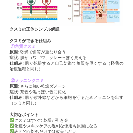
クスミの正体シンプル解説
クスミができる仕組み
①角質クスミ
原因
: 乾燥で角質が重なり合う
症状
: 肌がゴワゴワ、グレーっぽく見える
仕組み
: 肌が乾燥すると自己防衛で角質を厚くする（怪我の
治癒過程と同じ）
②メラニンクスミ
原因
: さらに強い乾燥ダメージ
症状
: 茶色や黒っぽい色に変化
仕組み
: 肌が紫外線などから細胞を守るためメラニンを出す
（シミと同じ）
大切なポイント
クスミはすべて乾燥が引き金
化粧やスキンケアの過剰な使用も原因になる
表面的な対処だけでは改善しない