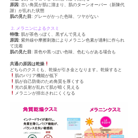
原因
: 古い角質が肌に溜まり、肌のターンオーバー（新陳代
謝）が乱れた状態
肌の見た目
: グレーがかった色味、ツヤがない
2.
メラニンによるクスミ
特徴
: 肌が茶色っぽく、黒ずんで見える
原因
: 紫外線や摩擦刺激によりメラニン色素が過剰に作られ
て沈着
肌の見た目
: 茶色や黒っぽい色味、色むらがある場合も
共通の原因は乾燥
どちらのクスミも、乾燥が引き金となります。乾燥すると
肌のバリア機能が低下
肌が自己防衛のため角質を厚くする
光の反射が乱れて肌が暗く見える
メラニンが排出されにくくなる