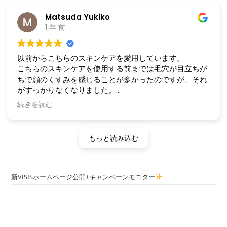
Matsuda Yukiko
1 年 前
以前からこちらのスキンケアを愛用しています。
こちらのスキンケアを使用する前までは毛穴が目立ちが
ちで顔のくすみを感じることが多かったのですが、それ
がすっかりなくなりました。
続きを読む
新しいこちらの化粧水を改めて使用したところ、これま
でのコチラの化粧水でも十分な効果を感じていたにもか
かわらず、保水力がわかるくらいにアップしていて驚き
もっと読み込む
ました。
以前は目立ちがちだった毛穴は目立ちにくくなり、顔は
乾燥しにくくなり、キメが整いました。
新VISISホームページ公開+キャンペーンモニター
超敏感肌、かつ乾燥肌のパートナーと一緒に愛用してい
ますが、彼も乾燥しなくなり、キメが整いました。肌ト
ラブルがとても軽減しています。