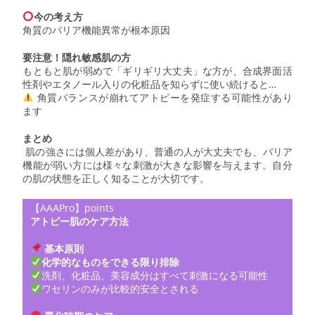
今の考え方
角質のバリア機能異常が根本原因
要注意！隠れ敏感肌の方
もともと肌が弱めで「ギリギリ大丈夫」な方が、合成界面活
性剤やエタノール入りの化粧品を知らずに使い続けると…
角質バランスが崩れてアトピーを発症する可能性があり
ます
まとめ
肌の強さには個人差があり、普通の人が大丈夫でも、バリア
機能が弱い方には様々な刺激が大きな影響を与えます。自分
の肌の状態を正しく知ることが大切です。
【AAAPro】points
アトピー肌のケア方法
基本原則
化学的なものをできる限り排除
洗剤、化粧品、美容成分はすべて刺激になる可能性
ワセリンのみが比較的安全とされる