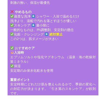
刺激の無い、保湿が最優先
やめるもの
過度な洗浄
シャワー・入浴で温めるだけ
洗浄より、湯船で汚れを落とすほうが優しい
スキンケア
最小限に
一般的なものは、Ph調整剤、安定剤の懸念
化粧・クレンジング
絶対禁止
この2つは、肌ダメージが大きい
おす
すめケア
入浴時
エプソムソルトや塩化マグネシウム （温泉・海の乾燥対
策ミネラル）
保湿
安定期のみ保水化粧水を使用
重要ポイント
安定時期にどれだけ肌を整えられるかで、季節の変化へ
の対応力が決まります。「引き算のスキンケア」が鉄則
です。