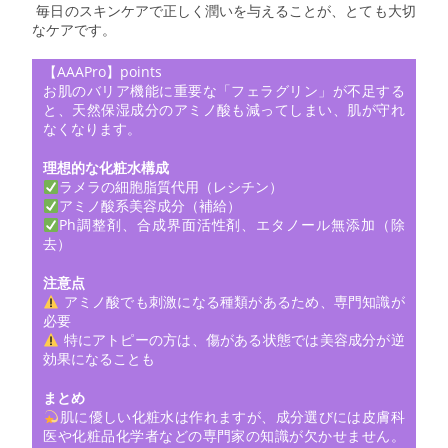
毎日のスキンケアで正しく潤いを与えることが、とても大切
なケアです。
【AAAPro】points
お肌のバリア機能に重要な「フェラグリン」が不足する
と、天然保湿成分のアミノ酸も減ってしまい、肌が守れ
なくなります。
理想的な化粧水構成
ラメラの細胞脂質代用（レシチン）
アミノ酸系美容成分（補給）
Ph調整剤、合成界面活性剤、エタノール無添加（除
去）
注意点
アミノ酸でも刺激になる種類があるため、専門知識が
必要
特にアトピーの方は、傷がある状態では美容成分が逆
効果になることも
まとめ
肌に優しい化粧水は作れますが、成分選びには皮膚科
医や化粧品化学者などの専門家の知識が欠かせません。