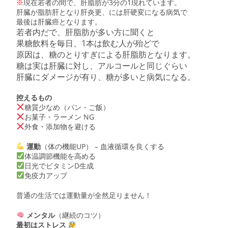
※
現在若者の間で、肝脂肪が3分の1現れています。
肝臓が脂肪肝となり肝炎更、には肝硬変になる病気で
最後は肝臓癌となります。
若者内だで、肝脂肪が多い方に聞くと
果糖飲料を毎日、1本は飲む人が殆どで
原因は、糖のとりすぎによる肝脂肪となります。
糖は実は肝臓に対し、アルコールと同じぐらい
肝臓にダメージが有り、糖が多いと病気になる。
控えるもの
糖質少なめ（パン・ご飯）
お菓子・ラーメン NG
外食・添加物を避ける
運動
（体の機能UP） – 血液循環を良くする
体温調節機能を高める
日光でビタミンD生成
免疫力アップ
普通の生活では運動量が全然足りません！
メンタル
（継続のコツ）
最初はストレス