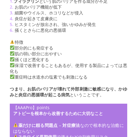
1.
フィラグリン
という肌のバリアを作る成分が不足
2.
お肌のバリア機能が低下
3.
細菌やウイルス、ホコリなどが侵入
4.
炎症が起きて皮膚炎に
5.
ヒスタミンが放出され、強いかゆみが発生
6.
掻くとさらに悪化の悪循環
特徴
部分的にも発症する
肌の弱い部分に出やすい
掻くほど悪化する
保湿で改善することもあるが、使用する製品によっては悪
化も
重症時は水道水の塩素でも刺激になる
つまり、お肌のバリアが壊れて外部刺激に敏感になり、かゆ
みと炎症の悪循環が起こる病気
ということです。
【AAAPro】points
アトピーを根本から改善するために大切なこと
薬だけに頼る問題点
–
対症療法
なので根本的な治癒に
はならない
ステロイド長期使用
で酒さなどの副作用リスク