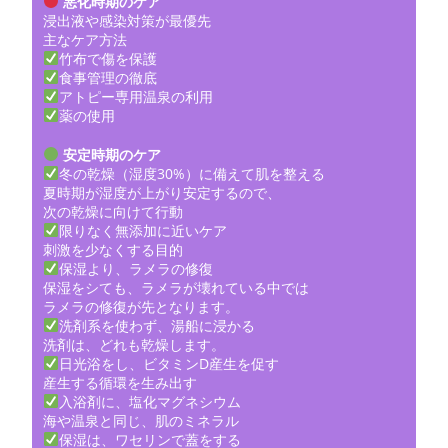
悪化時期のケア
浸出液や感染対策が最優先
主なケア方法
竹布で傷を保護
食事管理の徹底
アトピー専用温泉の利用
薬の使用
安定時期のケア
冬の乾燥（湿度30%）に備えて肌を整える
夏時期が湿度が上がり安定するので、
次の乾燥に向けて行動
限りなく無添加に近いケア
刺激を少なくする目的
保湿より、ラメラの修復
保湿をシても、ラメラが壊れている中では
ラメラの修復が先となります。
洗剤系を使わず、湯船に浸かる
洗剤は、どれも乾燥します。
日光浴をし、ビタミンD産生を促す
産生する循環を生み出す
入浴剤に、塩化マグネシウム
海や温泉と同じ、肌のミネラル
保湿は、ワセリンで蓋をする