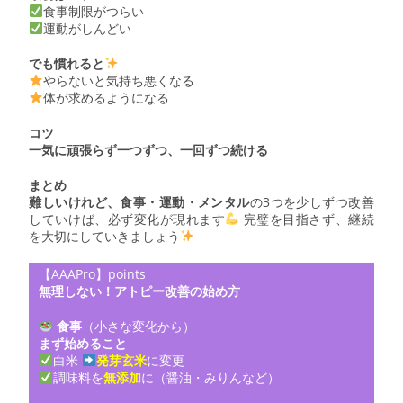
食事制限がつらい
運動がしんどい
でも慣れると
やらないと気持ち悪くなる
体が求めるようになる
コツ
一気に頑張らず一つずつ、一回ずつ続ける
まとめ
難しいけれど、食事・運動・メンタル
の3つを少しずつ改善
していけば、必ず変化が現れます
完璧を目指さず、継続
を大切にしていきましょう
【AAAPro】points
無理しない！アトピー改善の始め方
食事
（小さな変化から）
まず始めること
白米
発芽玄米
に変更
調味料を
無添加
に（醤油・みりんなど）