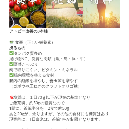
アトピー改善の3本柱
食事
（正しい栄養素）
摂るもの
タンパク質多め
揚げ物NG、良質な肉類（魚・鳥・豚・牛）
野菜たっぷり
肉で取りにくい、ビタミン・ミネラル
腸内環境を整える食材
腸内の酪酸を増やし、善玉菌を増やす
（ゴボウや玉ねぎのクラフトオリゴ糖）
※
糖質は、１日70ｇ以下が現在の基準となり
ご飯茶碗、約50gの糖質なので
1階に、茶碗半分を 2食で約50g
あと20gが、余りますが、その他の食材にも糖質はあり
現実的に、1日白米は、茶碗1杯が制限となります。