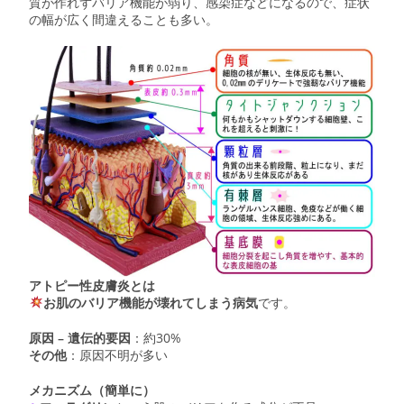
質が作れずバリア機能が弱り、感染症などになるので、症状
の幅が広く間違えることも多い。
アトピー性皮膚炎とは
お肌のバリア機能が壊れてしまう病気
です。
原因 –
遺伝的要因
：約30%
その他
：原因不明が多い
メカニズム（簡単に）