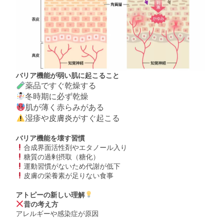
バリア機能が弱い肌に起こること
薬品ですぐ乾燥する
冬時期に必ず乾燥
肌が薄く赤らみがある
湿疹や皮膚炎がすぐ起こる
バリア機能を壊す習慣
合成界面活性剤やエタノール入り
糖質の過剰摂取（糖化）
運動習慣がないため代謝が低下
皮膚の栄養素が足りない食事
アトピーの新しい理解
昔の考え方
アレルギーや感染症が原因