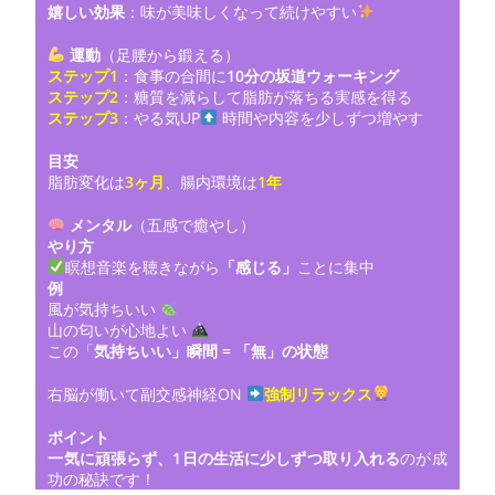
嬉しい効果
：味が美味しくなって続けやすい
運動
（足腰から鍛える）
ステップ1
：食事の合間に
10分の坂道ウォーキング
ステップ2
：糖質を減らして脂肪が落ちる実感を得る
ステップ3
：やる気UP
時間や内容を少しずつ増やす
目安
脂肪変化は
3ヶ月
、腸内環境は
1年
メンタル
（五感で癒やし）
やり方
瞑想音楽を聴きながら
「感じる」
ことに集中
例
風が気持ちいい
山の匂いが心地よい
この「
気持ちいい」瞬間 = 「無」の状態
右脳が働いて副交感神経ON
強制リラックス
ポイント
一気に頑張らず、1日の生活に少しずつ取り入れる
のが成
功の秘訣です！