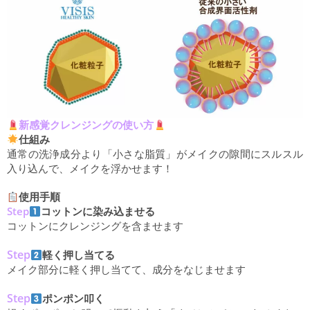
新感覚クレンジングの使い方
仕組み
通常の洗浄成分より「小さな脂質」がメイクの隙間にスルスル
入り込んで、メイクを浮かせます！
使用手順
Step
コットンに染み込ませる
コットンにクレンジングを含ませます
Step
軽く押し当てる
メイク部分に軽く押し当てて、成分をなじませます
Step
ポンポン叩く