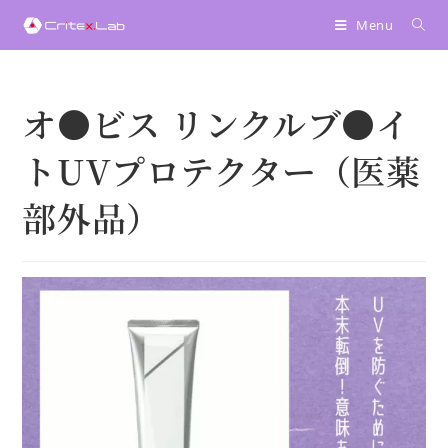
へ
Menu
ス
キ
ッ
プ
オ●ビス リンクルブ●イ
トUVプロテクター（医薬
部外品）