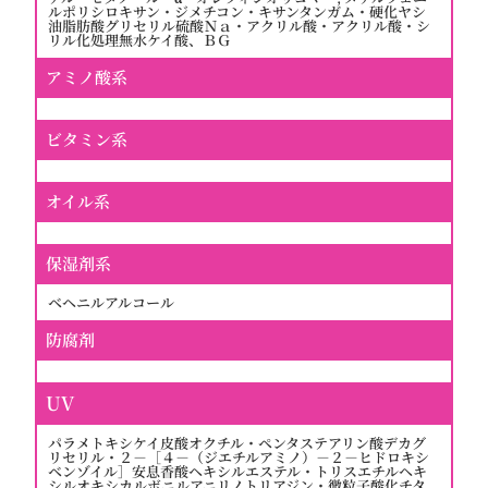
ルポリシロキサン・ジメチコン・キサンタンガム・硬化ヤシ
油脂肪酸グリセリル硫酸Ｎａ・アクリル酸・アクリル酸・シ
リル化処理無水ケイ酸、ＢＧ
アミノ酸系
ビタミン系
オイル系
保湿剤系
ベヘニルアルコール
防腐剤
UV
パラメトキシケイ皮酸オクチル・ペンタステアリン酸デカグ
リセリル・２－［４－（ジエチルアミノ）－２－ヒドロキシ
ベンゾイル］安息香酸ヘキシルエステル・トリスエチルヘキ
シルオキシカルボニルアニリノトリアジン・微粒子酸化チタ