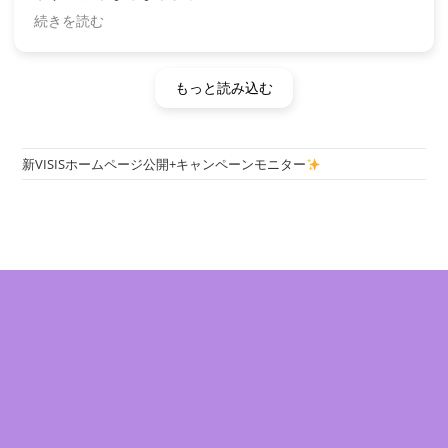
続きを読む
新しいこちらの化粧水を改めて使用したところ、これま
でのコチラの化粧水でも十分な効果を感じていたにもか
かわらず、保水力がわかるくらいにアップしていて驚き
もっと読み込む
ました。
以前は目立ちがちだった毛穴は目立ちにくくなり、顔は
乾燥しにくくなり、キメが整いました。
新VISISホームページ公開+キャンペーンモニター
超敏感肌、かつ乾燥肌のパートナーと一緒に愛用してい
ますが、彼も乾燥しなくなり、キメが整いました。肌ト
ラブルがとても軽減しています。
いろいろな化粧品を使用してきて敏感肌で使用できない
方にもおすすめできる商品です。
年齢肌で悩み勝ちな乾燥やシミにも予防効果を感じてい
ます。（個人的な感想です）