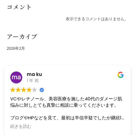
コメント
表示できるコメントはありません。
アーカイブ
2026年2月
ma ku
1 年 前
VCやレチノール、美容医療を施した40代のダメージ肌
悩みに対しとても真摯に相談に乗ってくださいます。
ブログやHPなどを見て、最初は半信半疑でしたが継続1
年程になります。
続きを読む