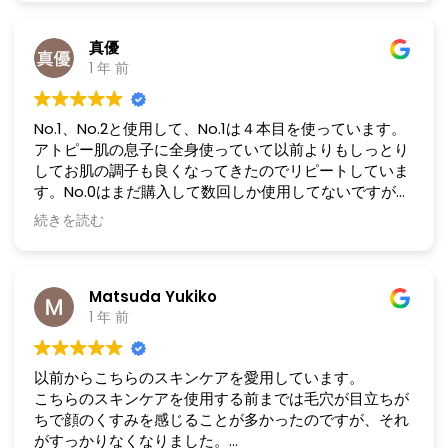
レチノールなどを使っていた時はツヤツヤに見えても乾
燥のツッパリ感がありましたが
今は穏やかな光沢がありつつも乾燥を感じにくい肌にな
真優
っているので、
1 年 前
トラブル肌の方にこそ是非体感してほしいなぁと思える
商品を取り扱っている会社です。
No.1、No.2と使用して、No.1は４本目を使っています。
アトピー肌の息子に全身使っていて以前よりもしっとり
してお肌の調子も良くなってきたのでリピートしていま
す。No.0はまだ購入して数回しか使用してないですが、
よりしっとりしている気がします。No.1も継続して使っ
続きを読む
てみようと思います。
Matsuda Yukiko
1 年 前
以前からこちらのスキンケアを愛用しています。
こちらのスキンケアを使用する前までは毛穴が目立ちが
ちで顔のくすみを感じることが多かったのですが、それ
がすっかりなくなりました。