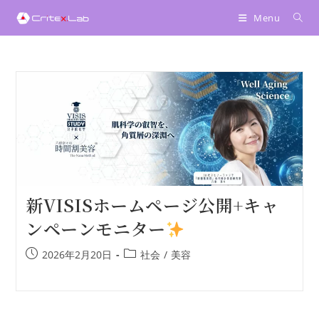
へ
Menu
ス
キ
ッ
プ
新VISISホームページ公開+キャ
ンペーンモニター
2026年2月20日
社会
/
美容