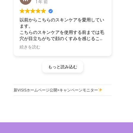
1 年 前
以前からこちらのスキンケアを愛用してい
ます。
こちらのスキンケアを使用する前までは毛
穴が目立ちがちで顔のくすみを感じること
が多かったのですが、それがすっかりなく
続きを読む
なりました。
新しいこちらの化粧水を改めて使用したと
もっと読み込む
ころ、これまでのコチラの化粧水でも十分
な効果を感じていたにもかかわらず、保水
力がわかるくらいにアップしていて驚きま
した。
新VISISホームページ公開+キャンペーンモニター
以前は目立ちがちだった毛穴は目立ちにく
くなり、顔は乾燥しにくくなり、キメが整
いました。
超敏感肌、かつ乾燥肌のパートナーと一緒
に愛用していますが、彼も乾燥しなくな