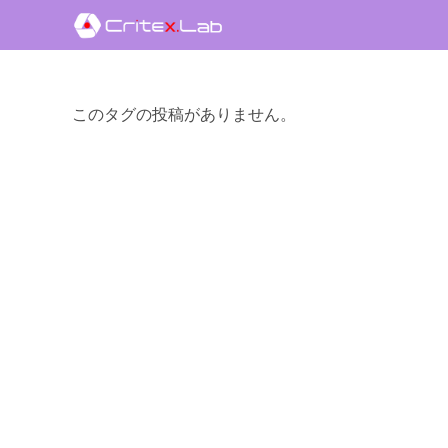
へ
ス
キ
ッ
このタグの投稿がありません。
プ