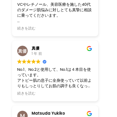
VCやレチノール、美容医療を施した40代
のダメージ肌悩みに対しとても真摯に相談
に乗ってくださいます。
ブログやHPなどを見て、最初は半信半疑で
続きを読む
したが継続1年程になります。
レチノールなどを使っていた時はツヤツヤ
に見えても乾燥のツッパリ感がありました
真優
が
1 年 前
今は穏やかな光沢がありつつも乾燥を感じ
にくい肌になっているので、
No.1、No.2と使用して、No.1は４本目を使
トラブル肌の方にこそ是非体感してほしい
っています。
なぁと思える商品を取り扱っている会社で
アトピー肌の息子に全身使っていて以前よ
す。
りもしっとりしてお肌の調子も良くなって
きたのでリピートしています。No.0はまだ
続きを読む
購入して数回しか使用してないですが、よ
りしっとりしている気がします。No.1も継
続して使ってみようと思います。
Matsuda Yukiko