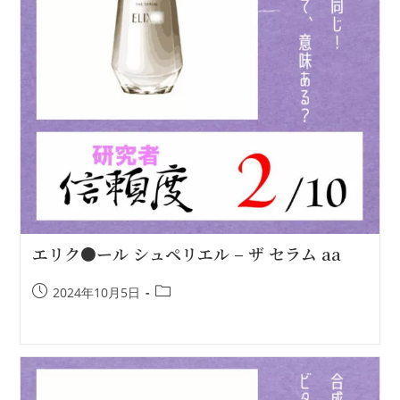
エリク●ール シュペリエル – ザ セラム aa
2024年10月5日