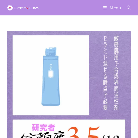
へ
Menu
ス
キ
ッ
プ