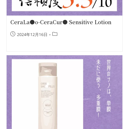
CeraLa●o-CeraCur● Sensitive Lotion
2024年12月16日