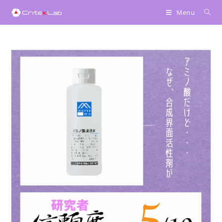
へ
Menu
ス
キ
ッ
プ